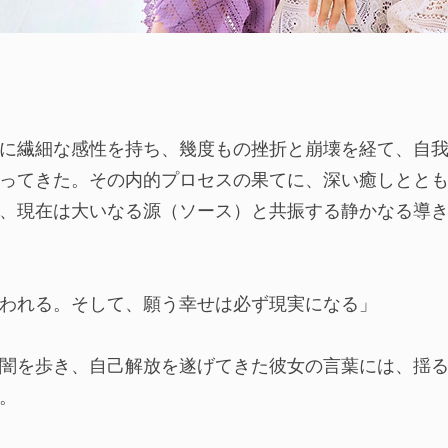
に繊細な感性を持ち、幾度もの挫折と崩壊を経て、自
ってきた。その内的プロセスの果てに、深い癒しとと
、現在は大いなる源（ソース）と共振する静かなる導
われる。そして、願う幸せは必ず現実になる」
闇を歩き、自己解放を遂げてきた彼女の言葉には、揺
。